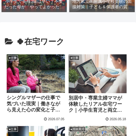
小学生で英検3級は早い？不安
地方私立・附属小学校受験の面
だった母が「やってよかった」
接対策｜子ども＆保護者の質問
と思えた理由
例と模範回答【塾なし→2ヶ月
で合格レベル】
🍀在宅ワーク
●仕事
●仕事
シングルマザーの仕事で
別居中・専業主婦ママが
気づいた現実｜働きなが
体験したリアル在宅ワー
ら見えた心の変化と子ど
ク｜小学生育児と両立す
もの夏休みと教育計画
る7つの挑戦
2026.07.05
2026.05.18
●仕事
●婚姻費用