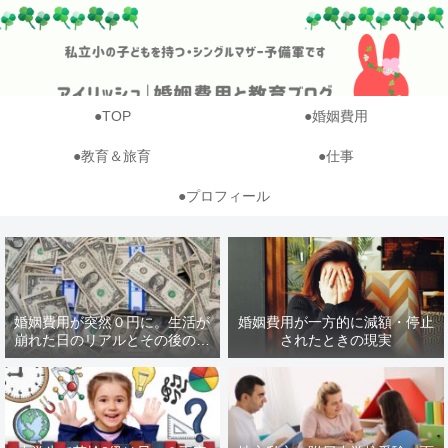
●TOP
●婚姻費用
●教育＆旅育
●仕事
●プロフィール
婚姻費用が突然０円に。生活が
婚姻費用が一方的に減額・停止
崩れた日のリアルとその後のや
されたときの現実
りくり【体験談】