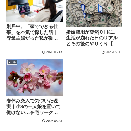
別居中、「家でできる仕
婚姻費用が突然０円に。
事」を本気で探した話｜
生活が崩れた日のリアル
専業主婦だった私が働き
とその後のやりくり【体
方を考え始めた理由
験談】
2026.05.13
2026.05.06
●仕事
春休み突入で気づいた現
実｜小3の一人娘を置いて
働けない…在宅ワークを
探し始めた話
2026.03.28