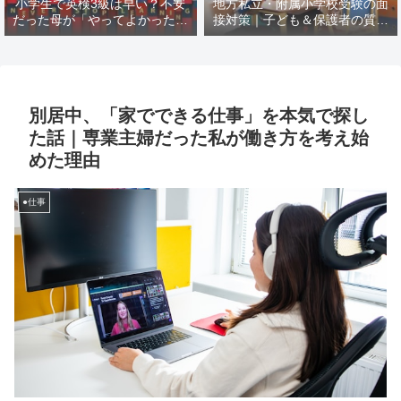
小学生で英検3級は早い？不安
地方私立・附属小学校受験の面
だった母が「やってよかった」
接対策｜子ども＆保護者の質問
と思えた理由
例と模範回答【塾なし→2ヶ月
で合格レベル】
別居中、「家でできる仕事」を本気で探し
た話｜専業主婦だった私が働き方を考え始
めた理由
●仕事