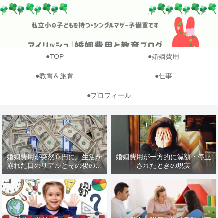
●TOP
●婚姻費用
●教育＆旅育
●仕事
●プロフィール
婚姻費用が突然０円に。生活が
婚姻費用が一方的に減額・停止
崩れた日のリアルとその後のや
されたときの現実
りくり【体験談】