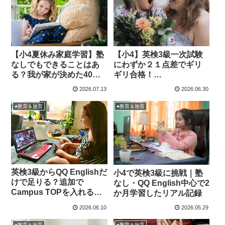
【小4夏休み家庭学習】塾
【小4】英検3級一次試験
なしでもできることはあ
にわずか２１点差でギリ
る？我が家が決めた40日
ギリ合格！
の学習計画と時間割
QQEnglish×Campus Top
2026.07.13
2026.06.30
でつかんだ合格体験記
●教育＆旅育
●教育＆旅育
英検3級からQQ Englishだ
小4で英検3級に挑戦｜塾
けで足りる？追加で
なし・QQ English中心で2
Campus TOPを入れるべ
か月学習したリアル記録
き家庭の特徴
2026.06.10
2026.05.29
●教育＆旅育
●教育＆旅育