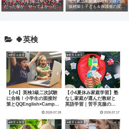
小学生で英検3級は早い？不安
地方私立・附属小学校受験の面
だった母が「やってよかった」
接対策｜子ども＆保護者の質問
と思えた理由
例と模範回答【塾なし→2ヶ月
で合格レベル】
🍀英検
●教育＆旅育
●教育＆旅育
【小4】英検3級二次試験
【小4夏休み家庭学習】塾
に合格！小学生の面接対
なし家庭が選んだ教材と
策とQQEnglish×Campus
英語学習｜苦手克服の取
TOPで変わった英語力
り組みを公開
2026.07.28
2026.07.17
●教育＆旅育
●教育＆旅育