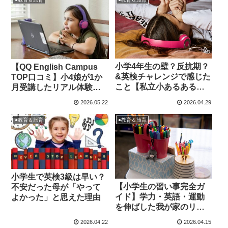
小学4年生の壁？反抗期？
【QQ English Campus
&英検チャレンジで感じた
TOP口コミ】小4娘が1か
こと【私立小あるあると
月受講したリアル体験｜
家庭学習】
英検3級対策に本気でよか
2026.05.22
2026.04.29
った話
●教育＆旅育
●教育＆旅育
小学生で英検3級は早い？
【小学生の習い事完全ガ
不安だった母が「やって
イド】学力・英語・運動
よかった」と思えた理由
を伸ばした我が家のリア
ル体験
2026.04.22
2026.04.15