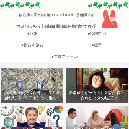
●TOP
●婚姻費用
●教育＆旅育
●仕事
●プロフィール
婚姻費用が突然０円に。生活が
婚姻費用が一方的に減額・停止
崩れた日のリアルとその後のや
されたときの現実
りくり【体験談】