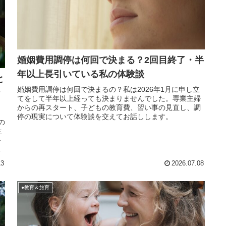
婚姻費用調停は何回で決まる？2回目終了・半
年以上長引いている私の体験談
と
婚姻費用調停は何回で決まるの？私は2026年1月に申し立
てをして半年以上経っても決まりませんでした。専業主婦
からの再スタート、子どもの教育費、習い事の見直し、調
停の現実について体験談を交えてお話しします。
の
生
手
工
13
2026.07.08
●教育＆旅育