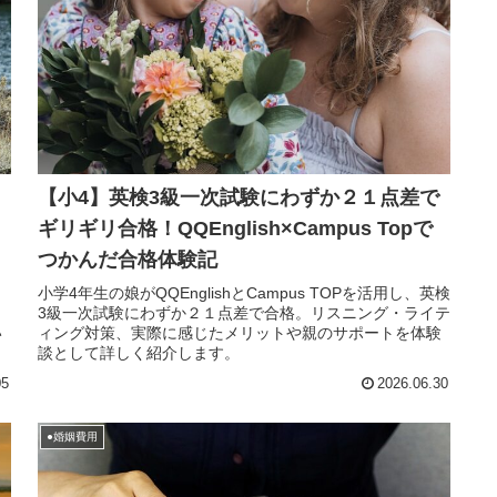
【小4】英検3級一次試験にわずか２１点差で
ギリギリ合格！QQEnglish×Campus Topで
つかんだ合格体験記
も
小学4年生の娘がQQEnglishとCampus TOPを活用し、英検
。
3級一次試験にわずか２１点差で合格。リスニング・ライテ
い
ィング対策、実際に感じたメリットや親のサポートを体験
談として詳しく紹介します。
05
2026.06.30
●婚姻費用