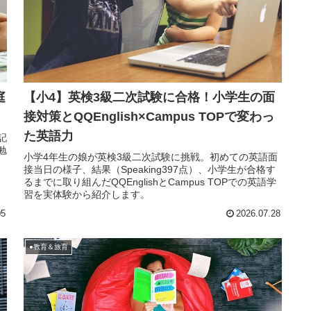
庭
【小4】英検3級二次試験に合格！小学生の面
接対策とQQEnglish×Campus TOPで変わっ
た英語力
記
勉
小学4年生の娘が英検3級二次試験に挑戦。初めての英語面
し
接当日の様子、結果（Speaking397点）、小学生が合格す
な
るまでに取り組んだQQEnglishとCampus TOPでの英語学
習を実体験から紹介します。
05
2026.07.28
●教育＆旅育