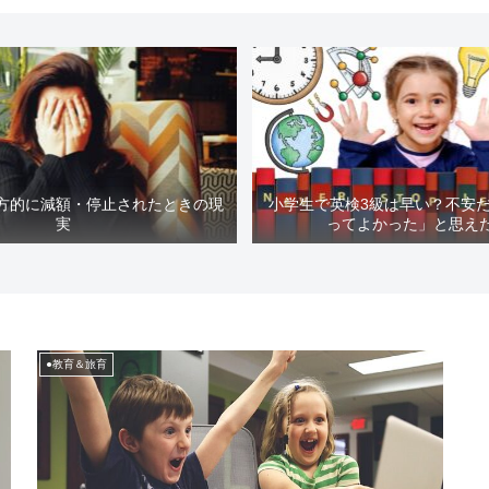
方的に減額・停止されたときの現
小学生で英検3級は早い？不安
実
ってよかった」と思え
●教育＆旅育