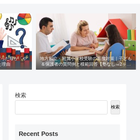
だった母が「や
地方私立・附属小学校受験の面接対策｜子ども
た理由
＆保護者の質問例と模範回答【塾なし→2ヶ月
で合格レベル】
検索
検索
Recent Posts