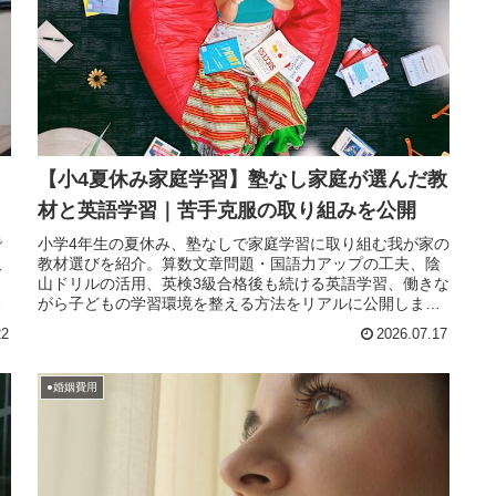
【小4夏休み家庭学習】塾なし家庭が選んだ教
材と英語学習｜苦手克服の取り組みを公開
で
小学4年生の夏休み、塾なしで家庭学習に取り組む我が家の
取
教材選びを紹介。算数文章問題・国語力アップの工夫、陰
こ
山ドリルの活用、英検3級合格後も続ける英語学習、働きな
し
がら子どもの学習環境を整える方法をリアルに公開しま
す。
22
2026.07.17
●婚姻費用