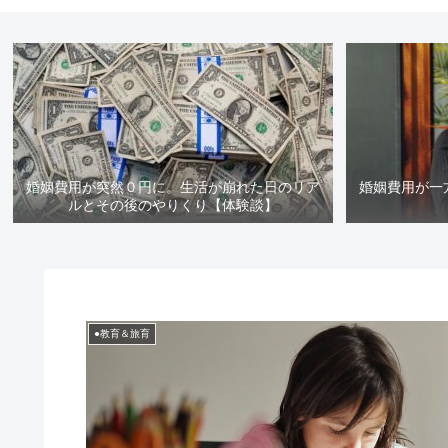
婚姻費用が突然０円に。生活が崩れた日のリア
婚姻費用が一
ルとその後のやりくり【体験談】
●教育＆旅育