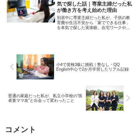
気で探した話｜専業主婦だった私
が働き方を考え始めた理由
別居中に専業主婦だった私が、子供の教
育費や生活不安から「家でできる仕事」
を本気で探した実体験。在宅ワークやオ
ンライン講師、仕事探しの現実と働き方
の壁についてリアルにまとめています。
小4で英検3級に挑戦｜塾なし・QQ
English中心で2か月学習したリアル記録
普通の家庭だった私が、私立小学校の“医
者妻ママ友”と出会って変わったこと
コメント