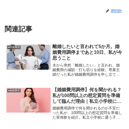
IRISH
関連記事
離婚したいと言われて5か月。婚
●婚姻費用
姻費用調停まであと10日、私が今
思うこと
夫から突然「離婚したい」と言われ、婚
姻費用の減額・打ち切りを経験。専業主
婦だった私が婚姻費用調停を申し立て、
弁護士を依頼し、子どもの教育を守るた
めに行動した5か月の記録をまとめまし
た。
【婚姻費用調停】何を聞かれる？
●婚姻費用
私が100問以上の想定質問を準備
して臨んだ理由｜私立小学校に通
う子どもを育てる母親のリアル
婚姻費用調停で何を聞かれるのか不安だ
った私が、100問以上の想定質問を準備し
た実体験を紹介。私立小学校に通う子ど
もを育てながら、調停で実際に役立った
準備方法や家計整理のポイントをまとめ