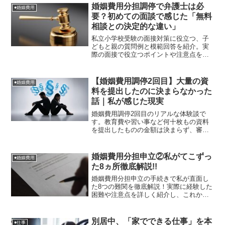
ました。同じように不安を抱える方の参
婚姻費用分担調停で弁護士は必
●婚姻費用
考になる内容です。
要？初めての面談で感じた「無料
相談との決定的な違い」
私立小学校受験の面接対策に役立つ、子
どもと親の質問例と模範回答を紹介。実
際の面接で役立つポイントや注意点を解
説し、準備をスムーズに進める方法をお
伝えします。
【婚姻費用調停2回目】大量の資
●婚姻費用
料を提出したのに決まらなかった
話｜私が感じた現実
婚姻費用調停2回目のリアルな体験談で
す。教育費や習い事など何十枚もの資料
を提出したものの金額は決まらず、審判
移行の可能性も。実際に聞かれた質問や
夫側の主張、弁護士を依頼して感じた変
化を詳しくまとめました。
婚姻費用分担申立②私がてこずっ
●婚姻費用
た8ヵ所徹底解説!!
婚姻費用分担申立の手続きで私が直面し
た8つの難関を徹底解説！実際に経験した
困難や注意点を詳しく紹介し、これから
申立を考えている方に役立つ情報をお届
けします。
別居中、「家でできる仕事」を本
●仕事