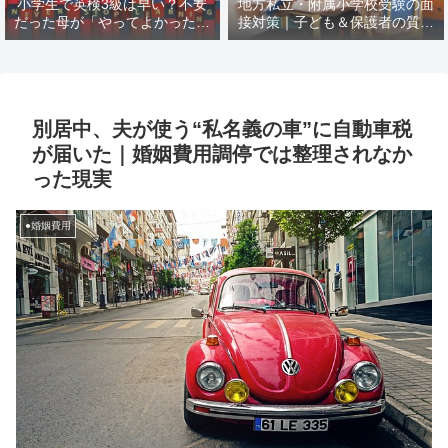
小学生で英検3級は早い？不安
地方私立・附属小学校受験の面
だった母が「やってよかった」
接対策｜子ども＆保護者の質問
と思えた理由
例と模範回答【塾なし→2ヶ月
で合格レベル】
別居中、夫が使う“私名義の車”に自動車税
が届いた｜婚姻費用調停では整理されなか
った現実
●婚姻費用