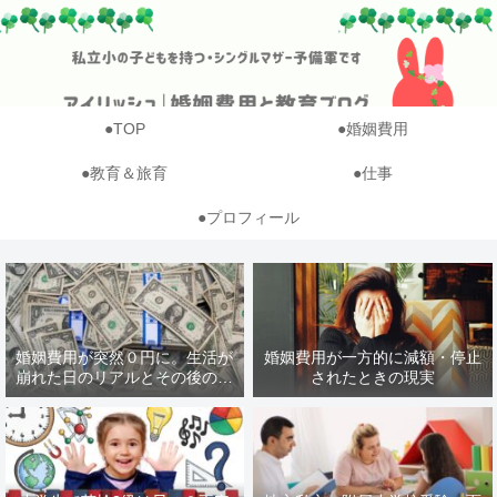
●TOP
●婚姻費用
●教育＆旅育
●仕事
●プロフィール
婚姻費用が突然０円に。生活が
婚姻費用が一方的に減額・停止
崩れた日のリアルとその後のや
されたときの現実
りくり【体験談】