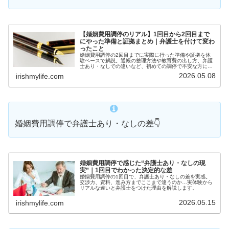
【婚姻費用調停のリアル】1回目から2回目まで
にやった準備と証拠まとめ｜弁護士を付けて変わ
ったこと
婚姻費用調停の2回目までに実際に行った準備や証拠を体
験ベースで解説。通帳の整理方法や教育費の出し方、弁護
士あり・なしでの違いなど、初めての調停で不安な方に役
立つ内容をまとめています。
2026.05.08
irishmylife.com
婚姻費用調停で弁護士あり・なしの差👇
婚姻費用調停で感じた“弁護士あり・なしの現
実”｜1回目でわかった決定的な差
婚姻費用調停の1回目で、弁護士あり・なしの差を実感。
交渉力、資料、進み方までここまで違うのか…実体験から
リアルな違いと弁護士をつけた理由を解説します。
2026.05.15
irishmylife.com