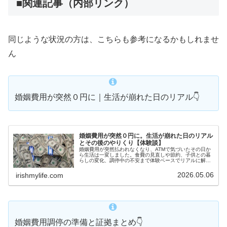
■関連記事（内部リンク）
同じような状況の方は、こちらも参考になるかもしれませ
ん
婚姻費用が突然０円に｜生活が崩れた日のリアル👇
婚姻費用が突然０円に。生活が崩れた日のリアル
とその後のやりくり【体験談】
婚姻費用が突然払われなくなり、ATMで気づいたその日か
ら生活は一変しました。食費の見直しや節約、子供との暮
らしの変化、調停中の不安まで体験ベースでリアルに解
説。同じ状況で悩んでいる方へ。
2026.05.06
irishmylife.com
婚姻費用調停の準備と証拠まとめ👇