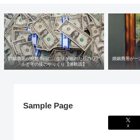
婚姻費用が突然０円に。生活が崩れた日のリア
婚姻費用が一
ルとその後のやりくり【体験談】
Sample Page
X