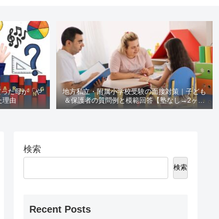
だった母が「や
地方私立・附属小学校受験の面接対策｜子ども
た理由
＆保護者の質問例と模範回答【塾なし→2ヶ月
で合格レベル】
検索
検索
Recent Posts