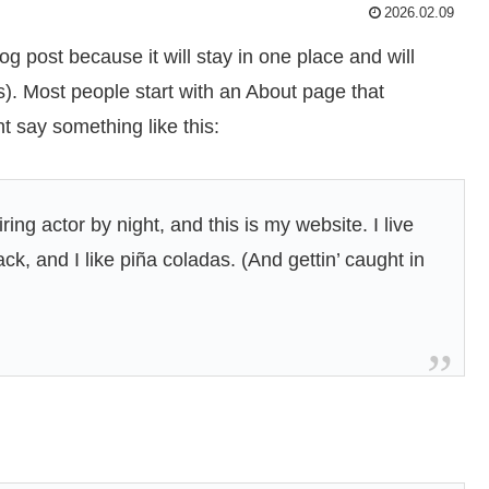
2026.02.09
og post because it will stay in one place and will
s). Most people start with an About page that
ht say something like this:
ing actor by night, and this is my website. I live
k, and I like piña coladas. (And gettin’ caught in